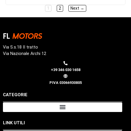
1
2
Next →
Via S.s.18 II tratto
Via Nazionale Archi 12
+39 346 030 1658
PIVA 03066930805
CATEGORIE
LINK UTILI