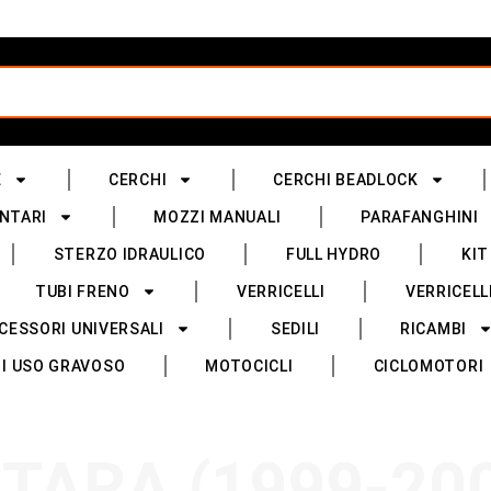
E
CERCHI
CERCHI BEADLOCK
NTARI
MOZZI MANUALI
PARAFANGHINI
STERZO IDRAULICO
FULL HYDRO
KIT
TUBI FRENO
VERRICELLI
VERRICELL
CESSORI UNIVERSALI
SEDILI
RICAMBI
I USO GRAVOSO
MOTOCICLI
CICLOMOTORI
TARA (1999-20