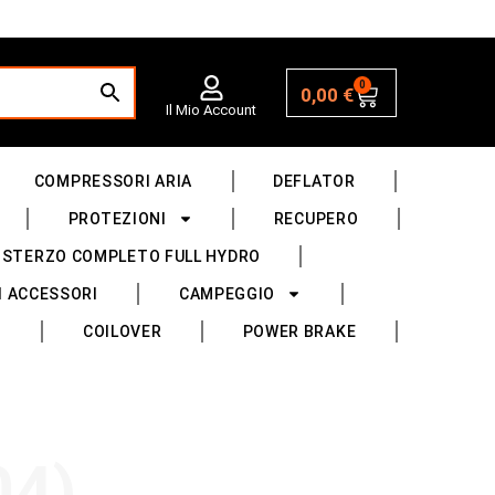
0
0,00
€
Il Mio Account
COMPRESSORI ARIA
DEFLATOR
PROTEZIONI
RECUPERO
 STERZO COMPLETO FULL HYDRO
I ACCESSORI
CAMPEGGIO
COILOVER
POWER BRAKE
04)