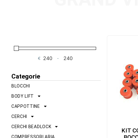
€
-
Minimum Price
Maximum Price
Categorie
BLOCCHI
BODY LIFT
CAPPOTTINE
CERCHI
CERCHI BEADLOCK
KIT 
BOCC
COMPRESSORI ARIA