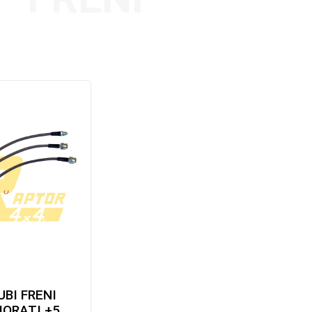
UBI FRENI
ORATI +5