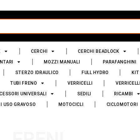
E
CERCHI
CERCHI BEADLOCK
NTARI
MOZZI MANUALI
PARAFANGHINI
STERZO IDRAULICO
FULL HYDRO
KIT
TUBI FRENO
VERRICELLI
VERRICELL
CESSORI UNIVERSALI
SEDILI
RICAMBI
I USO GRAVOSO
MOTOCICLI
CICLOMOTORI
FRENI