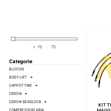
€
-
Minimum Price
Maximum Price
Categorie
BLOCCHI
BODY LIFT
CAPPOTTINE
CERCHI
CERCHI BEADLOCK
KIT T
MAGGI
COMPRESSORI ARIA