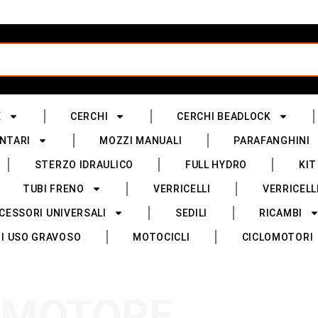
E
CERCHI
CERCHI BEADLOCK
NTARI
MOZZI MANUALI
PARAFANGHINI
STERZO IDRAULICO
FULL HYDRO
KIT
TUBI FRENO
VERRICELLI
VERRICELL
CESSORI UNIVERSALI
SEDILI
RICAMBI
I USO GRAVOSO
MOTOCICLI
CICLOMOTORI
MOTORE