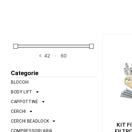
€
-
Minimum Price
Maximum Price
Categorie
BLOCCHI
BODY LIFT
CAPPOTTINE
CERCHI
CERCHI BEADLOCK
KIT F
FILTR
COMPRESSORI ARIA