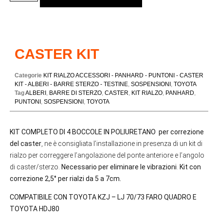
CASTER KIT
Categorie
KIT RIALZO ACCESSORI - PANHARD - PUNTONI - CASTER
KIT - ALBERI - BARRE STERZO - TESTINE
,
SOSPENSIONI
,
TOYOTA
Tag
ALBERI
,
BARRE DI STERZO
,
CASTER
,
KIT RIALZO
,
PANHARD
,
PUNTONI
,
SOSPENSIONI
,
TOYOTA
KIT COMPLETO DI 4 BOCCOLE IN POLIURETANO per correzione
del caster
, ne è consigliata l’installazione in presenza di un kit di
rialzo per correggere l’angolazione del ponte anteriore e l’angolo
di caster/sterzo.
Necessario per eliminare le vibrazioni
.
Kit con
correzione 2,5° per rialzi da 5 a 7cm.
COMPATIBILE CON TOYOTA KZJ – LJ 70/73 FARO QUADRO E
TOYOTA HDJ80