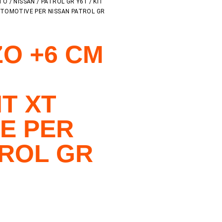
TTO
/
NISSAN
/
PATROL GR Y61
/ KIT
UTOMOTIVE PER NISSAN PATROL GR
ZO +6 CM
T XT
E PER
TROL GR