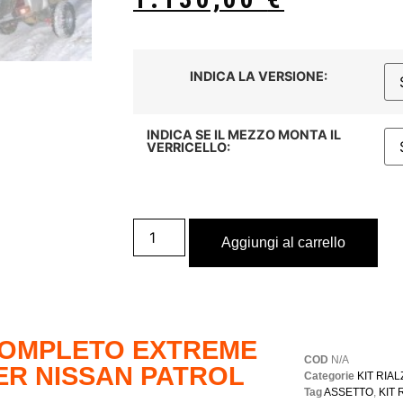
INDICA LA VERSIONE:
INDICA SE IL MEZZO MONTA IL
VERRICELLO:
Aggiungi al carrello
 COMPLETO EXTREME
COD
N/A
ER NISSAN PATROL
Categorie
KIT RIA
Tag
ASSETTO
,
KIT 