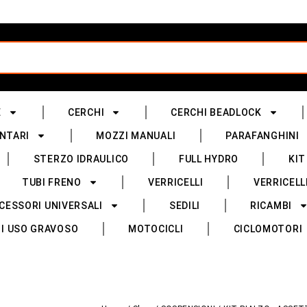
E
CERCHI
CERCHI BEADLOCK
NTARI
MOZZI MANUALI
PARAFANGHINI
STERZO IDRAULICO
FULL HYDRO
KIT
TUBI FRENO
VERRICELLI
VERRICELL
CESSORI UNIVERSALI
SEDILI
RICAMBI
I USO GRAVOSO
MOTOCICLI
CICLOMOTORI