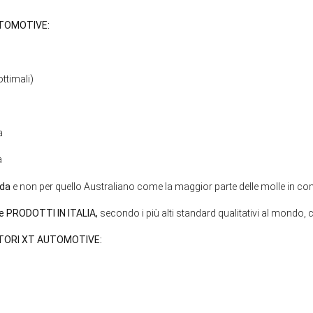
UTOMOTIVE:
ttimali)
a
a
ada
e non per quello Australiano come la maggior parte delle molle in 
PRODOTTI IN ITALIA,
secondo i più alti standard qualitativi al mondo, c
TORI XT AUTOMOTIVE: