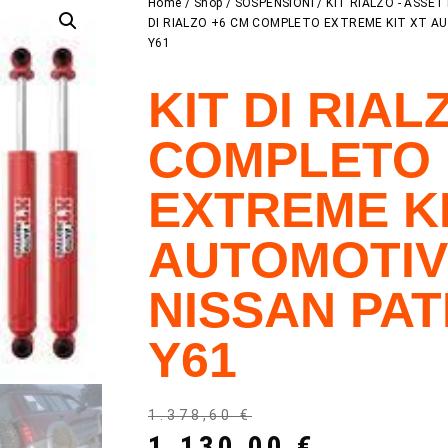
Home
/
Shop
/
SOSPENSIONI
/
KIT RIALZO - ASSE
DI RIALZO +6 CM COMPLETO EXTREME KIT XT A
Y61
KIT DI RIAL
COMPLETO
EXTREME KI
AUTOMOTIV
NISSAN PA
Y61
1.378,60
€
1.130,00
€