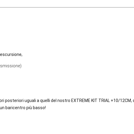
escursione,
trasmissione)
ri posteriori uguali a quelli del nostro EXTREME KIT TRIAL +10/12CM, q
n baricentro più basso!