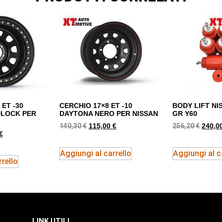
 ET -30
CERCHIO 17×8 ET -10
BODY LIFT NI
DLOCK PER
DAYTONA NERO PER NISSAN
GR Y60
140,30
€
256,20
€
115,00
€
240,0
€
Aggiungi al carrello
Aggiungi al c
rello
LINK UTILI