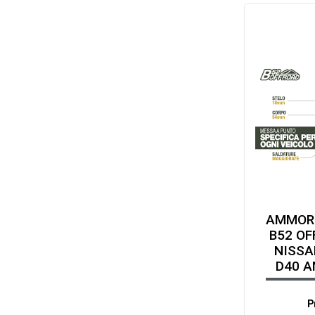
AMMOR
B52 OF
NISSA
D40 A
P