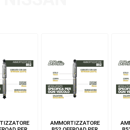
TIZZATORE
AMMORTIZZATORE
AM
FROAD PER
B52 OFFROAD PER
B5