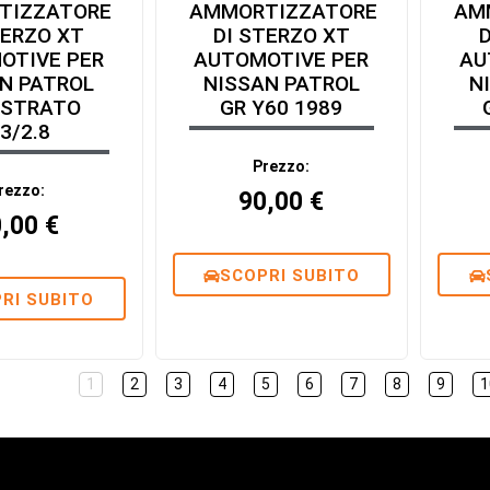
TIZZATORE
AMMORTIZZATORE
AM
TERZO XT
DI STERZO XT
OTIVE PER
AUTOMOTIVE PER
AU
N PATROL
NISSAN PATROL
N
ESTRATO
GR Y60 1989
.3/2.8
Prezzo:
rezzo:
90,00
€
0,00
€
SCOPRI SUBITO
RI SUBITO
1
2
3
4
5
6
7
8
9
1