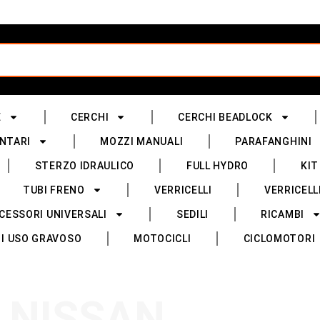
E
CERCHI
CERCHI BEADLOCK
NTARI
MOZZI MANUALI
PARAFANGHINI
STERZO IDRAULICO
FULL HYDRO
KIT
TUBI FRENO
VERRICELLI
VERRICELL
CESSORI UNIVERSALI
SEDILI
RICAMBI
I USO GRAVOSO
MOTOCICLI
CICLOMOTORI
NISSAN