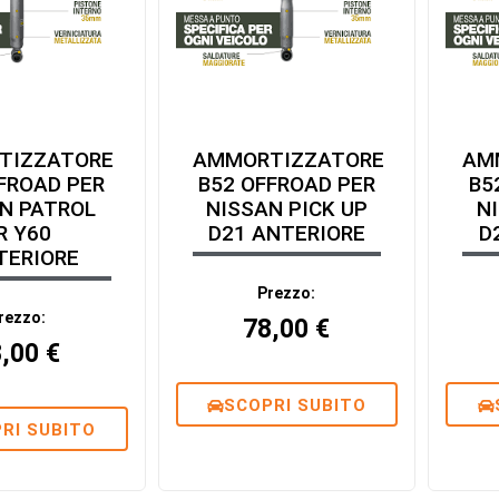
TIZZATORE
AMMORTIZZATORE
AM
FROAD PER
B52 OFFROAD PER
B5
N PATROL
NISSAN PICK UP
N
R Y60
D21 ANTERIORE
D
TERIORE
Prezzo:
rezzo:
78,00
€
8,00
€
SCOPRI SUBITO
RI SUBITO