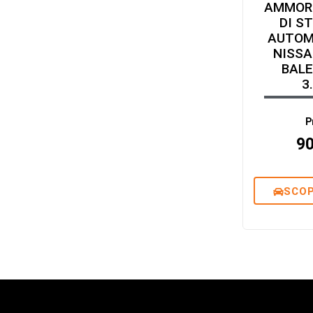
AMMOR
DI S
AUTOM
NISSA
BAL
3
P
9
SCOP