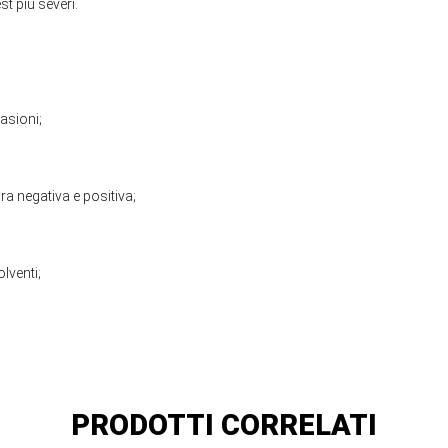
est più severi.
rasioni;
ra negativa e positiva;
olventi;
PRODOTTI CORRELATI