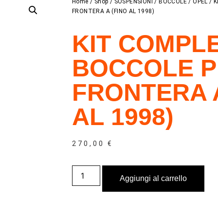
Home
/
Shop
/
SOSPENSIONI
/
BOCCOLE
/
OPEL
/ 
FRONTERA A (FINO AL 1998)
KIT COMPL
BOCCOLE P
FRONTERA A
AL 1998)
270,00
€
Aggiungi al carrello