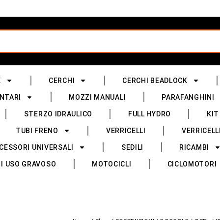
E
CERCHI
CERCHI BEADLOCK
NTARI
MOZZI MANUALI
PARAFANGHINI
STERZO IDRAULICO
FULL HYDRO
KIT
TUBI FRENO
VERRICELLI
VERRICELL
CESSORI UNIVERSALI
SEDILI
RICAMBI
I USO GRAVOSO
MOTOCICLI
CICLOMOTORI