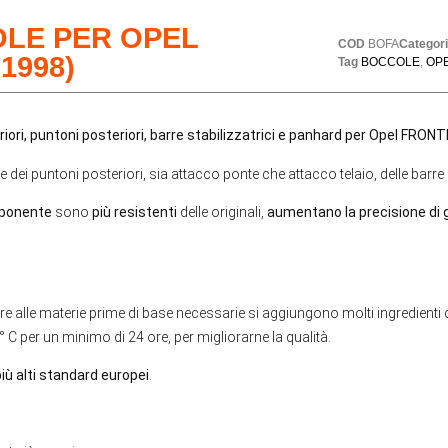
LE PER OPEL
COD
BOFA
Categor
1998)
Tag
BOCCOLE
,
OP
riori, puntoni posteriori, barre stabilizzatrici e panhard per Opel FRO
 dei puntoni posteriori, sia attacco ponte che attacco telaio, delle barre 
mponente
sono
più resistenti
delle originali,
aumentano la precisione di g
alle materie prime di base necessarie si aggiungono molti ingredienti che
 C per un minimo di 24 ore, per migliorarne la qualità.
iù alti standard europei
.