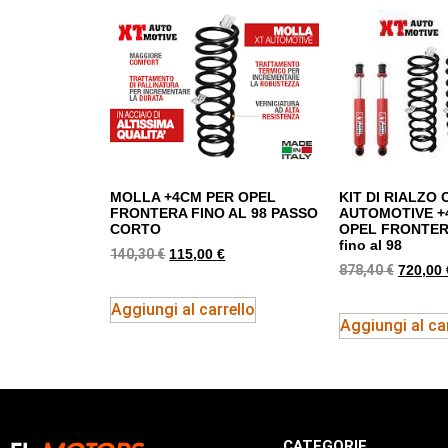
MOLLA +4CM PER OPEL
KIT DI RIALZO
FRONTERA FINO AL 98 PASSO
AUTOMOTIVE +
CORTO
OPEL FRONTER
fino al 98
140,30
€
115,00
€
878,40
€
720,00
Aggiungi al carrello
Aggiungi al car
CATEGORIE