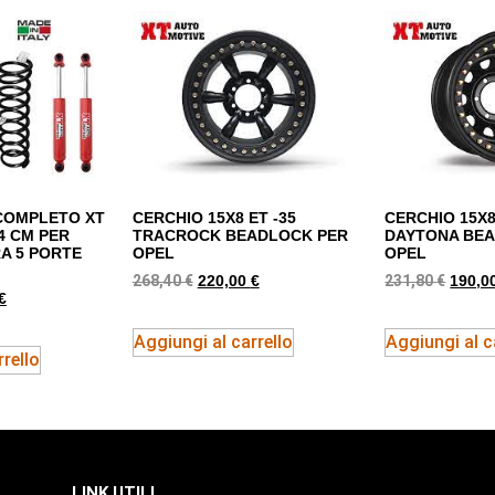
 COMPLETO XT
CERCHIO 15X8 ET -35
CERCHIO 15X8
4 CM PER
TRACROCK BEADLOCK PER
DAYTONA BE
A 5 PORTE
OPEL
OPEL
268,40
€
231,80
€
220,00
€
190,0
€
Aggiungi al carrello
Aggiungi al c
rello
LINK UTILI