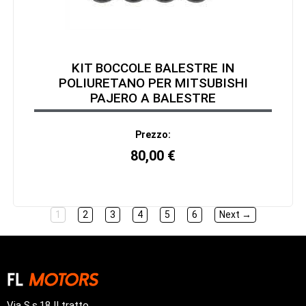
KIT BOCCOLE BALESTRE IN
POLIURETANO PER MITSUBISHI
PAJERO A BALESTRE
Prezzo:
80,00
€
1
2
3
4
5
6
Next →
Via S.s.18 II tratto