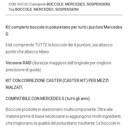
COD
BMGBC
Categorie
BOCCOLE
,
MERCEDES
,
SOSPENSIONI
Tag
BOCCOLE
,
MERCEDES
,
SOSPENSIONI
Kit completo boccole in poliuretano per tutti i puntoni Mercedes
G
.
Il kit comprende TUTTE le boccole dei 4 puntoni, sia attacco
ponte che attacco telaio.
Versione RAID
(durezza maggiore dell’originale per migliore
precisione di guida).
KIT CON CORREZIONE CASTER (CASTER KIT) PER MEZZI
RIALZATI.
COMPATIBILE CON MERCEDES G (tutti gli anni).
Boccole prodotte in elastomero multicomponente. Oltre alle
materie prime di base necessarie si aggiungono molti ingredienti
che migliorano la qualità del poliuretano risultante. Le boccole in