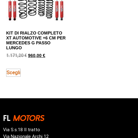
KIT DI RIALZO COMPLETO
XT AUTOMOTIVE +6 CM PER
MERCEDES G PASSO
LUNGO
1.171,20
€
960,00
€
Scegli
Via S.s.18 II tratto
Via Nazionale Archi 12