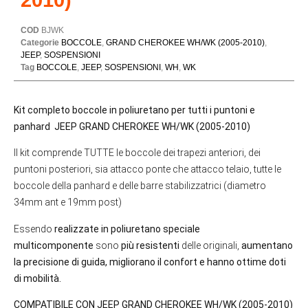
COD
BJWK
Categorie
BOCCOLE
,
GRAND CHEROKEE WH/WK (2005-2010)
,
JEEP
,
SOSPENSIONI
Tag
BOCCOLE
,
JEEP
,
SOSPENSIONI
,
WH
,
WK
Kit completo boccole in poliuretano per tutti i puntoni e
panhard JEEP GRAND CHEROKEE WH/WK (2005-2010)
Il kit comprende TUTTE le boccole dei trapezi anteriori, dei
puntoni posteriori, sia attacco ponte che attacco telaio, tutte le
boccole della panhard e delle barre stabilizzatrici (diametro
34mm ant e 19mm post)
Essendo
realizzate in poliuretano speciale
multicomponente
sono
più resistenti
delle originali,
aumentano
la precisione di guida, migliorano il confort e hanno ottime doti
di mobilità.
COMPATIBILE CON JEEP GRAND CHEROKEE WH/WK (2005-2010)