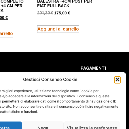
O COMPLETO
BALESTRA +4CM POST PER
 +4 CM PER
FIAT FULLBACK
CK
201,30
€
175,00
€
,00
€
Aggiungi al carrello
arrello
PAGAMENTI
Gestisci Consenso Cookie
le migliori esperienze, utilizziamo tecnologie come i cookie per
e/o accedere alle informazioni del dispositivo. Il consenso a queste
FOLLOW US
i permetterà di elaborare dati come il comportamento di navigazione o ID
sto sito. Non acconsentire o ritirare il consenso può influire negativamente
ratteristiche e funzioni.
cetta
Nega
Visualizza le preferenze