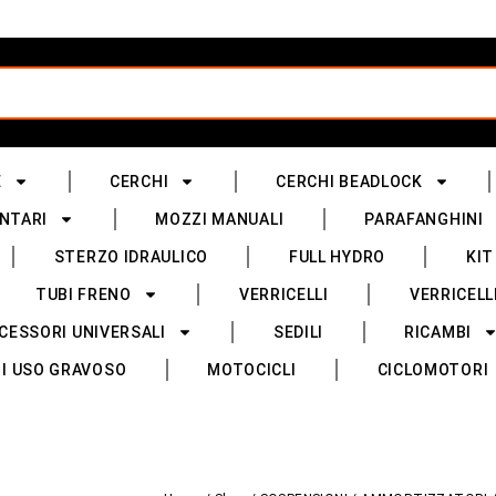
E
CERCHI
CERCHI BEADLOCK
NTARI
MOZZI MANUALI
PARAFANGHINI
STERZO IDRAULICO
FULL HYDRO
KIT
TUBI FRENO
VERRICELLI
VERRICELL
CESSORI UNIVERSALI
SEDILI
RICAMBI
I USO GRAVOSO
MOTOCICLI
CICLOMOTORI