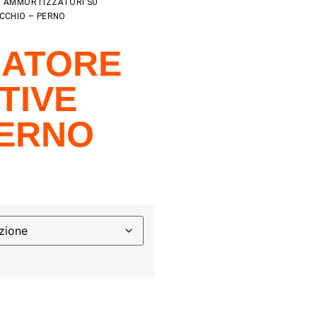
/
AMMORTIZZATORI SU
CCHIO – PERNO
ZATORE
TIVE
PERNO