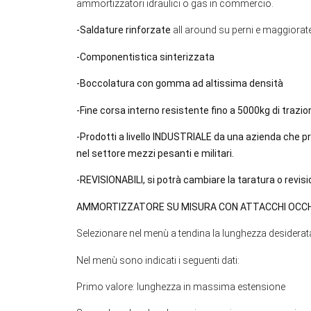
ammortizzatori idraulici o gas in commercio.
-Saldature rinforzate
all around su perni e maggiorate
-Componentistica sinterizzata
-Boccolatura con gomma ad altissima densità
-Fine corsa interno resistente fino a 5000kg di traz
-Prodotti a livello INDUSTRIALE da una azienda che p
nel settore mezzi pesanti e militari.
-REVISIONABILI, si potrà cambiare la taratura o revi
AMMORTIZZATORE SU MISURA CON ATTACCHI OCCH
Selezionare nel menù a tendina la lunghezza desiderat
Nel menù sono indicati i seguenti dati:
Primo valore: lunghezza in massima estensione