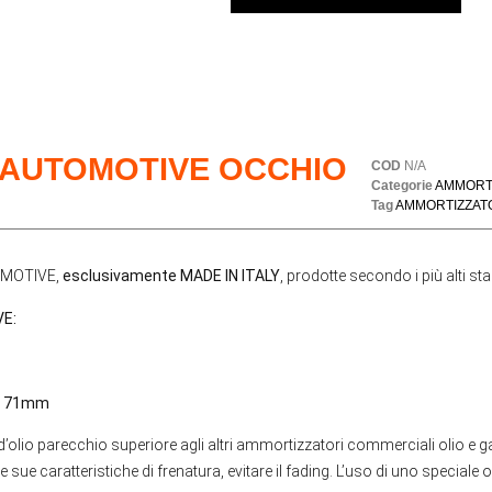
 AUTOMOTIVE OCCHIO
COD
N/A
Categorie
AMMORT
Tag
AMMORTIZZAT
TOMOTIVE,
esclusivamente MADE IN ITALY
, prodotte secondo i più alti st
E:
da 71mm
d’olio parecchio superiore agli altri ammortizzatori commerciali olio e 
 sue caratteristiche di frenatura, evitare il fading. L’uso di uno speciale