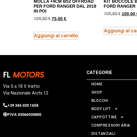
MOLLA +4CM B52 OFFROAD
KIT BOCCOLE 
PER FORD RANGER DAL 2018
FORD RANGER 
IN POI
109,80
€
100,00
109,80
€
75,00
€
Aggiungi al car
Aggiungi al carrello
CATEGORIE
HOME
Via S.s.18 II tratto
Via Nazionale Archi 12
SHOP
BLOCCHI
+39 346 030 1658
BODY LIFT
PIVA 03066930805
CAPPOTTINE
COMPRESSORI ARIA
DISTANZIALI