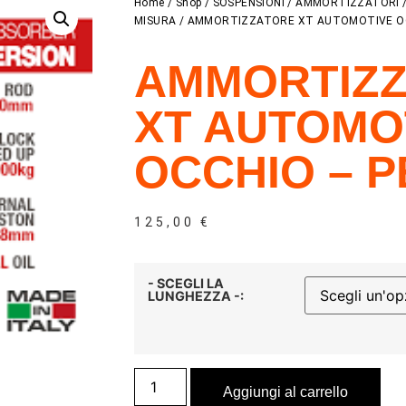
Home
/
Shop
/
SOSPENSIONI
/
AMMORTIZZATORI
MISURA
/ AMMORTIZZATORE XT AUTOMOTIVE O
AMMORTIZ
XT AUTOMO
OCCHIO – 
125,00
€
- SCEGLI LA
LUNGHEZZA -:
Aggiungi al carrello