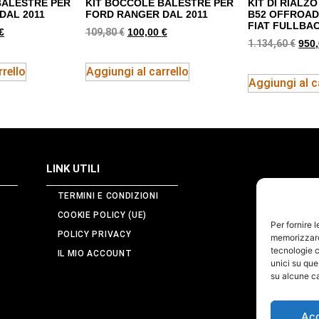
BALESTRE PER
KIT BOCCOLE BALESTRE PER
KIT DI RIALZ
DAL 2011
FORD RANGER DAL 2011
B52 OFFROAD
FIAT FULLBA
109,80
€
€
100,00
€
1.134,60
€
950
rello
Aggiungi al carrello
Aggiungi al c
LINK UTILI
TERMINI E CONDIZIONI
COOKIE POLICY (UE)
Per fornire 
POLICY PRIVACY
memorizzare 
tecnologie c
IL MIO ACCOUNT
unici su que
su alcune ca
Ac