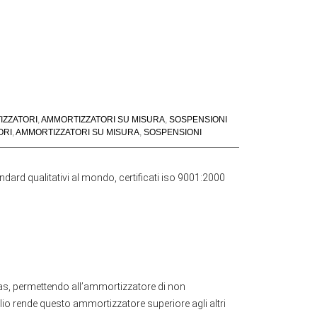
IZZATORI
,
AMMORTIZZATORI SU MISURA
,
SOSPENSIONI
ORI
,
AMMORTIZZATORI SU MISURA
,
SOSPENSIONI
andard qualitativi al mondo, certificati iso 9001:2000
gas, permettendo all’ammortizzatore di non
 olio rende questo ammortizzatore superiore agli altri