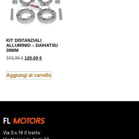
KIT DISTANZIALI
ALLUMINIO – DAIHATSU
38MM
243,86
€
120,00
€
Aggiungi al carrello
Via S.s.18 II tratto