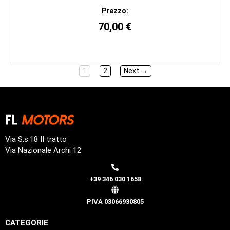
Prezzo:
70,00
€
1
2
Next →
Via S.s.18 II tratto
Via Nazionale Archi 12
+39 346 030 1658
PIVA 03066930805
CATEGORIE