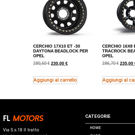
CERCHIO 17X10 ET -30
CERCHIO 16X8 
DAYTONA BEADLOCK PER
TRACROCK BE
OPEL
OPEL
280,60
€
286,70
€
230,00
€
235,00
Aggiungi al carrello
Aggiungi al car
CATEGORIE
HOME
Via S.s.18 II tratto