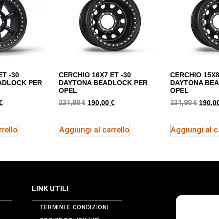
ET -30
CERCHIO 16X7 ET -30
CERCHIO 15X8
ADLOCK PER
DAYTONA BEADLOCK PER
DAYTONA BE
OPEL
OPEL
231,80
€
231,80
€
€
190,00
€
190,0
rello
Aggiungi al carrello
Aggiungi al c
LINK UTILI
TERMINI E CONDIZIONI