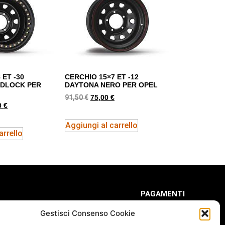
 ET -30
CERCHIO 15×7 ET -12
ADLOCK PER
DAYTONA NERO PER OPEL
91,50
€
75,00
€
0
€
Aggiungi al carrello
arrello
PAGAMENTI
Gestisci Consenso Cookie