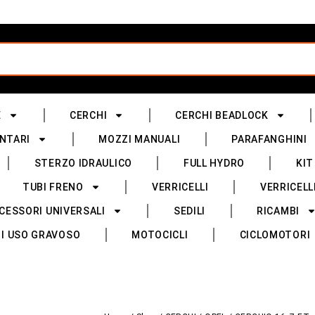
E
CERCHI
CERCHI BEADLOCK
NTARI
MOZZI MANUALI
PARAFANGHINI
STERZO IDRAULICO
FULL HYDRO
KIT
TUBI FRENO
VERRICELLI
VERRICELL
CESSORI UNIVERSALI
SEDILI
RICAMBI
I USO GRAVOSO
MOTOCICLI
CICLOMOTORI