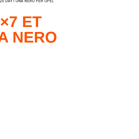
-25 DAYTONA NERO PER OPEL
×7 ET
NA NERO