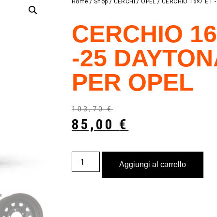
Home
/
Shop
/
CERCHI
/
OPEL
/ CERCHIO 16×7 ET 
CERCHIO 16
-25 DAYTO
PER OPEL
103,70
€
85,00
€
Aggiungi al carrello