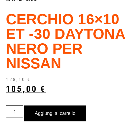
CERCHIO 16×10
ET -30 DAYTONA
NERO PER
NISSAN
128,10
€
105,00
€
Aggiungi al carrello