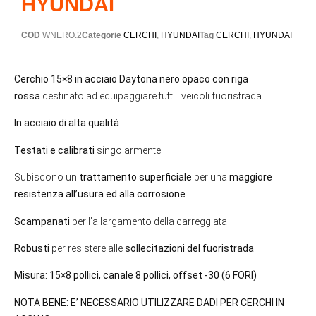
HYUNDAI
COD
WNERO.2
Categorie
CERCHI
,
HYUNDAI
Tag
CERCHI
,
HYUNDAI
Cerchio 15×8 in acciaio Daytona nero opaco con riga
rossa
destinato ad equipaggiare tutti i veicoli fuoristrada.
In acciaio di alta qualità
Testati e calibrati
singolarmente
Subiscono un
trattamento superficiale
per una
maggiore
resistenza all’usura ed alla corrosione
Scampanati
per l’allargamento della carreggiata
Robusti
per resistere alle
sollecitazioni del fuoristrada
Misura: 15×8 pollici, canale 8 pollici, offset -30 (6 FORI)
NOTA BENE: E’ NECESSARIO UTILIZZARE DADI PER CERCHI IN