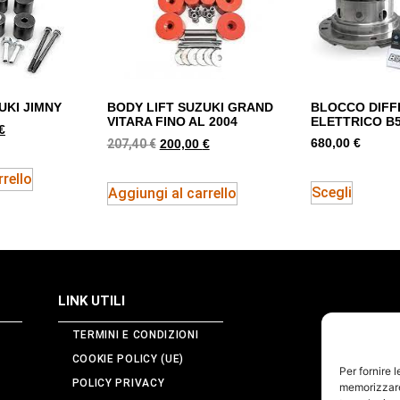
UKI JIMNY
BODY LIFT SUZUKI GRAND
BLOCCO DIFF
VITARA FINO AL 2004
ELETTRICO B
€
207,40
€
680,00
€
200,00
€
rello
Scegli
Aggiungi al carrello
LINK UTILI
TERMINI E CONDIZIONI
COOKIE POLICY (UE)
Per fornire 
POLICY PRIVACY
memorizzare 