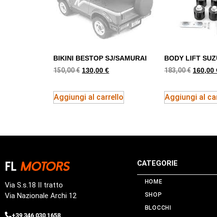
BIKINI BESTOP SJ/SAMURAI
BODY LIFT SUZ
150,00
€
183,00
€
130,00
€
160,00
Aggiungi al carrello
Aggiungi al car
CATEGORIE
HOME
Via S.s.18 II tratto
Via Nazionale Archi 12
SHOP
BLOCCHI
+39 346 030 1658