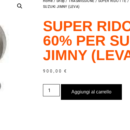
Home
/
Shop
/
TRASMISSIONE
/
SUPER RIDOTTE
SUZUKI JIMNY (LEVA)
SUPER RID
60% PER SU
JIMNY (LEV
900,00
€
Aggiungi al carrello