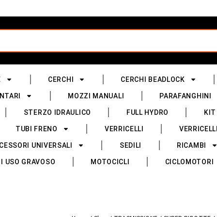
E
CERCHI
CERCHI BEADLOCK
NTARI
MOZZI MANUALI
PARAFANGHINI
STERZO IDRAULICO
FULL HYDRO
KIT
TUBI FRENO
VERRICELLI
VERRICELL
CESSORI UNIVERSALI
SEDILI
RICAMBI
I USO GRAVOSO
MOTOCICLI
CICLOMOTORI