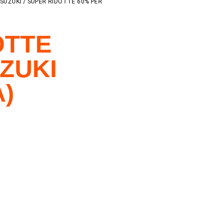
/
SUZUKI
/ SUPER RIDOTTE 60% PER
OTTE
ZUKI
A)