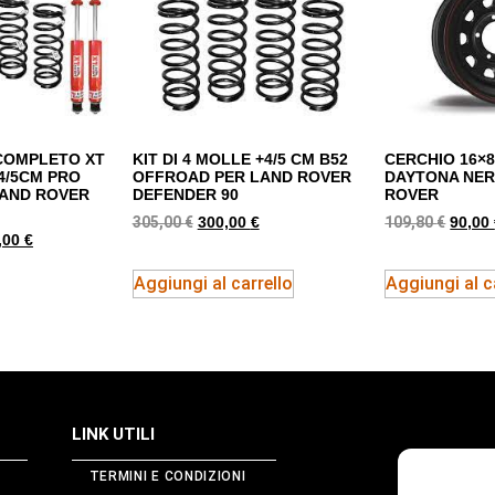
 COMPLETO XT
KIT DI 4 MOLLE +4/5 CM B52
CERCHIO 16×8
4/5CM PRO
OFFROAD PER LAND ROVER
DAYTONA NER
LAND ROVER
DEFENDER 90
ROVER
305,00
€
109,80
€
300,00
€
90,00
,00
€
Aggiungi al carrello
Aggiungi al c
LINK UTILI
TERMINI E CONDIZIONI