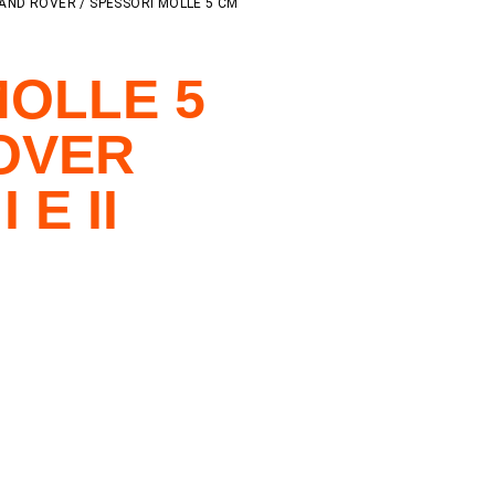
AND ROVER
/ SPESSORI MOLLE 5 CM
MOLLE 5
OVER
 E II