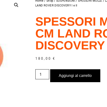
Home
/
Shop
/
SOSPENSIONI
/
SPESSORI MOLLE
/
L
LAND ROVER DISCOVERY I e II
SPESSORI 
CM LAND R
DISCOVERY I
180,00
€
Aggiungi al carrello