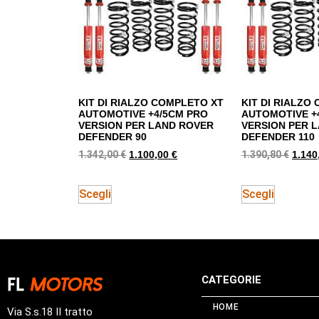
KIT DI RIALZO COMPLETO XT
KIT DI RIALZO
AUTOMOTIVE +4/5CM PRO
AUTOMOTIVE +
VERSION PER LAND ROVER
VERSION PER 
DEFENDER 90
DEFENDER 110
1.342,00
€
1.390,80
€
1.100,00
€
1.140
Scegli
Scegli
CATEGORIE
HOME
Via S.s.18 II tratto