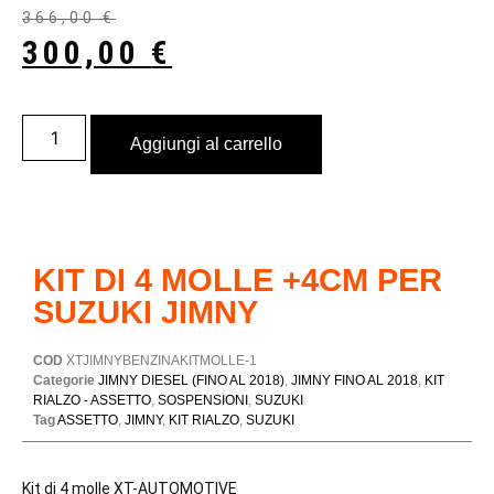
366,00
€
300,00
€
Aggiungi al carrello
KIT DI 4 MOLLE +4CM PER
SUZUKI JIMNY
COD
XTJIMNYBENZINAKITMOLLE-1
Categorie
JIMNY DIESEL (FINO AL 2018)
,
JIMNY FINO AL 2018
,
KIT
RIALZO - ASSETTO
,
SOSPENSIONI
,
SUZUKI
Tag
ASSETTO
,
JIMNY
,
KIT RIALZO
,
SUZUKI
Kit di 4 molle XT-AUTOMOTIVE