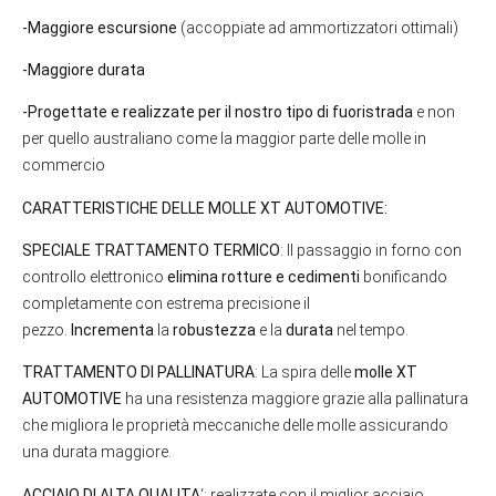
-Maggiore escursione
(accoppiate ad ammortizzatori ottimali)
-Maggiore durata
-Progettate e realizzate per il nostro tipo di fuoristrada
e non
per quello australiano come la maggior parte delle molle in
commercio
CARATTERISTICHE DELLE MOLLE XT AUTOMOTIVE:
SPECIALE TRATTAMENTO TERMICO
: Il passaggio in forno con
controllo elettronico
elimina rotture e cedimenti
bonificando
completamente con estrema precisione il
pezzo.
Incrementa
la
robustezza
e la
durata
nel tempo.
TRATTAMENTO DI PALLINATURA
: La spira delle
molle XT
AUTOMOTIVE
ha una resistenza maggiore grazie alla pallinatura
che migliora le proprietà meccaniche delle molle assicurando
una durata maggiore.
ACCIAIO DI ALTA QUALITA
‘: realizzate con il miglior acciaio