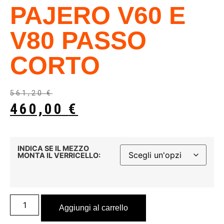
PAJERO V60 E
V80 PASSO
CORTO
561,20
€
460,00
€
INDICA SE IL MEZZO
MONTA IL VERRICELLO:
Aggiungi al carrello