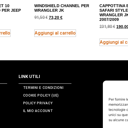
ET 10
WINDSHIELD CHANNEL PER
CAPPOTTINA B
 PER JEEP
WRANGLER JK
SAFARI STYLE
WRANGLER JK
91,50
€
73,20
€
2007/2009
231,80
€
190,0
rello
Aggiungi al carrello
Aggiungi al c
LINK UTILI
TERMINI E CONDIZIONI
COOKIE POLICY (UE)
Per fornire 
POLICY PRIVACY
memorizzare 
tecnologie c
IL MIO ACCOUNT
unici su que
su alcune ca