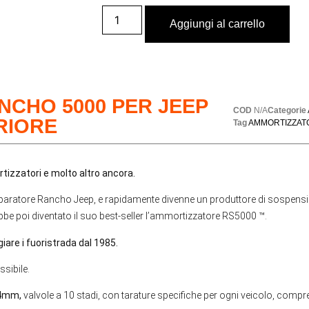
Aggiungi al carrello
CHO 5000 PER JEEP
COD
N/A
Categorie
RIORE
Tag
AMMORTIZZAT
izzatori e molto altro ancora.
paratore Rancho Jeep, e rapidamente divenne un produttore di sospensioni
e poi diventato il suo best-seller l’ammortizzatore RS5000 ™.
are i fuoristrada dal 1985.
ssibile.
54mm,
valvole a 10 stadi, con tarature specifiche per ogni veicolo, compr