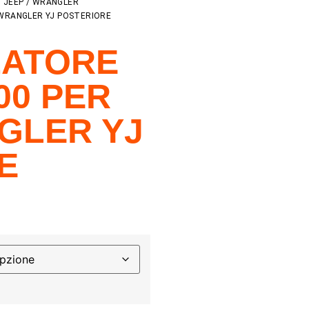
/
JEEP
/
WRANGLER
WRANGLER YJ POSTERIORE
ZATORE
00 PER
GLER YJ
E