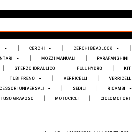
E
CERCHI
CERCHI BEADLOCK
NTARI
MOZZI MANUALI
PARAFANGHINI
STERZO IDRAULICO
FULL HYDRO
KIT
TUBI FRENO
VERRICELLI
VERRICELL
CESSORI UNIVERSALI
SEDILI
RICAMBI
I USO GRAVOSO
MOTOCICLI
CICLOMOTORI