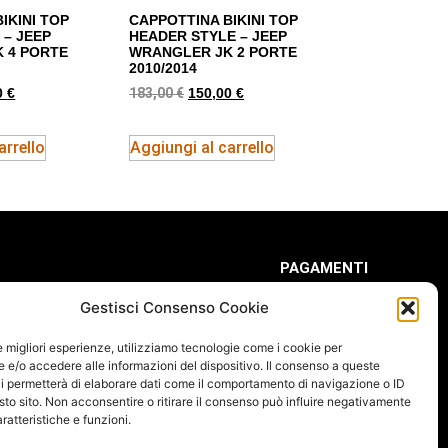
IKINI TOP
CAPPOTTINA BIKINI TOP
 – JEEP
HEADER STYLE – JEEP
 4 PORTE
WRANGLER JK 2 PORTE
2010/2014
183,00
€
0
€
150,00
€
arrello
Aggiungi al carrello
PAGAMENTI
Gestisci Consenso Cookie
le migliori esperienze, utilizziamo tecnologie come i cookie per
e/o accedere alle informazioni del dispositivo. Il consenso a queste
FOLLOW US
i permetterà di elaborare dati come il comportamento di navigazione o ID
sto sito. Non acconsentire o ritirare il consenso può influire negativamente
ratteristiche e funzioni.