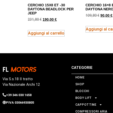
CERCHIO 15X8 ET -30
CERCHIO 16×8 
DAYTONA BEADLOCK PER
DAYTONA NERO
JEEP
109,80
€
90,00
€
231,80
€
190,00
€
Aggiungi al car
Aggiungi al carrello
CATEGORIE
HOME
Via S.s.18 II tratto
Via Nazionale Archi 12
SHOP
BLOCCHI
+39 346 030 1658
BODY LIFT
PIVA 03066930805
CAPPOTTINE
COMPRESSORI ARIA