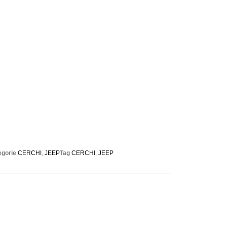
egorie
CERCHI
,
JEEP
Tag
CERCHI
,
JEEP