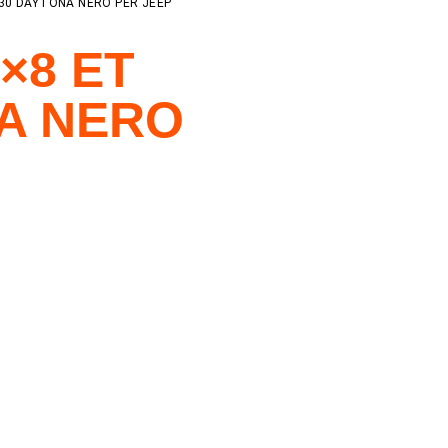
-30 DAYTONA NERO PER JEEP
×8 ET
NA NERO