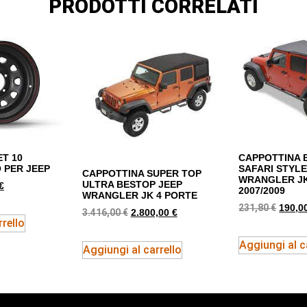
PRODOTTI CORRELATI
ET 10
CAPPOTTINA B
 PER JEEP
SAFARI STYLE
CAPPOTTINA SUPER TOP
WRANGLER JK
ULTRA BESTOP JEEP
€
2007/2009
WRANGLER JK 4 PORTE
231,80
€
190,0
3.416,00
€
2.800,00
€
rello
Aggiungi al c
Aggiungi al carrello