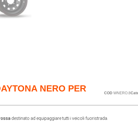
 DAYTONA NERO PER
COD
WNERO.8
Cat
 rossa
destinato ad equipaggiare tutti i veicoli fuoristrada.