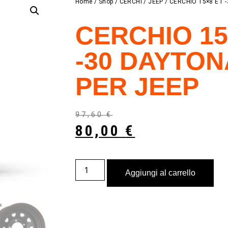
Home
/
Shop
/
CERCHI
/
JEEP
/ CERCHIO 15×8 ET 
CERCHIO 15
-30 DAYTO
PER JEEP
97,60
€
80,00
€
Aggiungi al carrello