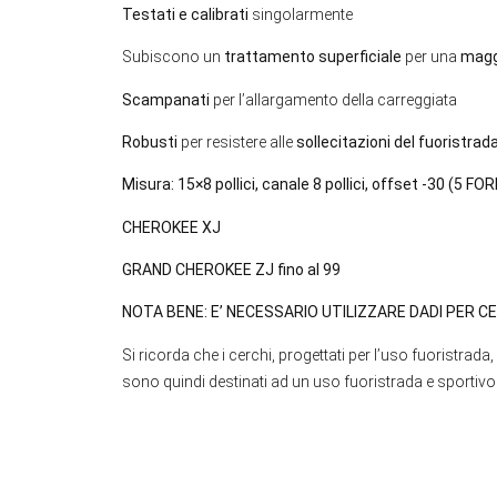
Testati e calibrati
singolarmente
Subiscono un
trattamento superficiale
per una
maggi
Scampanati
per l’allargamento della carreggiata
Robusti
per resistere alle
sollecitazioni del fuoristrad
Misura: 15×8 pollici, canale 8 pollici, offset -30 (5 F
CHEROKEE XJ
GRAND CHEROKEE ZJ fino al 99
NOTA BENE: E’ NECESSARIO UTILIZZARE DADI PER CE
Si ricorda che i cerchi, progettati per l’uso fuoristra
sono quindi destinati ad un uso fuoristrada e sporti