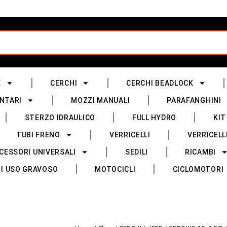
E
CERCHI
CERCHI BEADLOCK
NTARI
MOZZI MANUALI
PARAFANGHINI
STERZO IDRAULICO
FULL HYDRO
KIT
TUBI FRENO
VERRICELLI
VERRICELL
CESSORI UNIVERSALI
SEDILI
RICAMBI
I USO GRAVOSO
MOTOCICLI
CICLOMOTORI