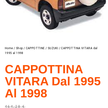
Home
/
Shop
/
CAPPOTTINE
/
SUZUKI
/ CAPPOTTINA VITARA dal
1995 al 1998
CAPPOTTINA
VITARA Dal 1995
Al 1998
464,28
€