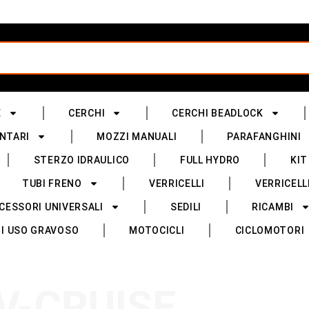
E
CERCHI
CERCHI BEADLOCK
NTARI
MOZZI MANUALI
PARAFANGHINI
STERZO IDRAULICO
FULL HYDRO
KIT
TUBI FRENO
VERRICELLI
VERRICELL
CESSORI UNIVERSALI
SEDILI
RICAMBI
I USO GRAVOSO
MOTOCICLI
CICLOMOTORI
V-CRUISE