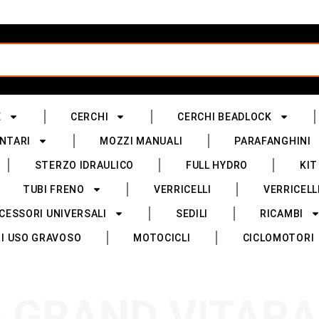
E
CERCHI
CERCHI BEADLOCK
NTARI
MOZZI MANUALI
PARAFANGHINI
STERZO IDRAULICO
FULL HYDRO
KIT
TUBI FRENO
VERRICELLI
VERRICELL
CESSORI UNIVERSALI
SEDILI
RICAMBI
I USO GRAVOSO
MOTOCICLI
CICLOMOTORI
 GRAND VITARA