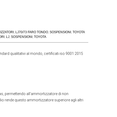
IZZATORI
,
LJ70/73 FARO TONDO
,
SOSPENSIONI
,
TOYOTA
ORI
,
LJ
,
SOSPENSIONI
,
TOYOTA
andard qualitativi al mondo, certificati iso 9001:2015
gas, permettendo all’ammortizzatore di non
 olio rende questo ammortizzatore superiore agli altri