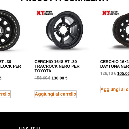
ET -30
CERCHIO 16×8 ET -30
CERCHIO 16×1
DLOCK PER
TRACROCK NERO PER
DAYTONA NER
TOYOTA
128,10
€
105,0
158,60
€
€
130,00
€
Aggiungi al c
rello
Aggiungi al carrello
LINK UTILI