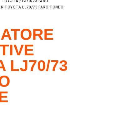
/
TOYOTA
/
LJ70/73 FARO
R TOYOTA LJ70/73 FARO TONDO
ZATORE
TIVE
 LJ70/73
O
E