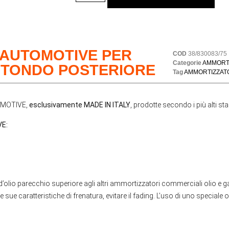
 AUTOMOTIVE PER
COD
38/830083/75
Categorie
AMMORT
O TONDO POSTERIORE
Tag
AMMORTIZZAT
TOMOTIVE,
esclusivamente MADE IN ITALY
, prodotte secondo i più alti st
E:
d’olio parecchio superiore agli altri ammortizzatori commerciali olio e 
 sue caratteristiche di frenatura, evitare il fading. L’uso di uno speciale