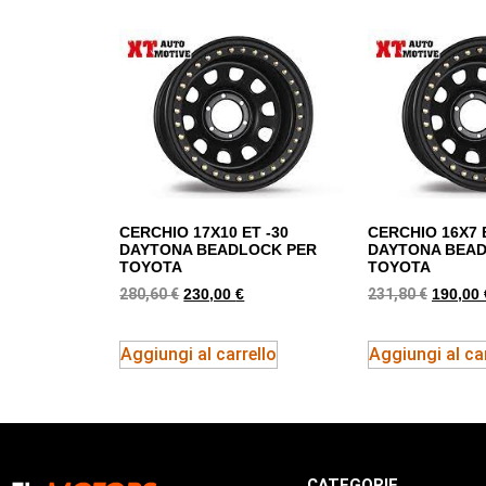
CERCHIO 17X10 ET -30
CERCHIO 16X7 
DAYTONA BEADLOCK PER
DAYTONA BEA
TOYOTA
TOYOTA
280,60
€
231,80
€
230,00
€
190,00
Aggiungi al carrello
Aggiungi al car
CATEGORIE