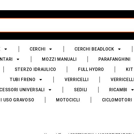
E
CERCHI
CERCHI BEADLOCK
NTARI
MOZZI MANUALI
PARAFANGHINI
STERZO IDRAULICO
FULL HYDRO
KIT
TUBI FRENO
VERRICELLI
VERRICELL
CESSORI UNIVERSALI
SEDILI
RICAMBI
I USO GRAVOSO
MOTOCICLI
CICLOMOTORI