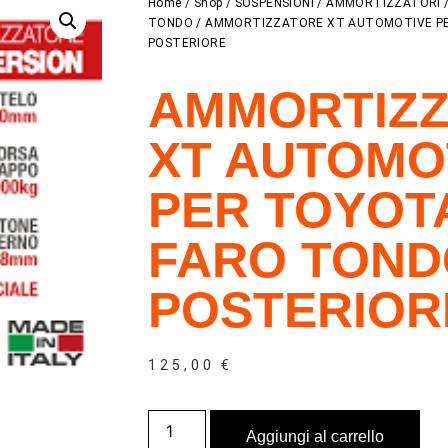
Home
/
Shop
/
SOSPENSIONI
/
AMMORTIZZATORI
TONDO
/ AMMORTIZZATORE XT AUTOMOTIVE PE
POSTERIORE
AMMORTIZ
XT AUTOMO
PER TOYOTA
FARO TOND
POSTERIOR
125,00
€
Aggiungi al carrello